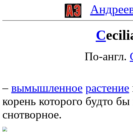
Андреев
C
ecil
По-англ.
–
вымышленное
растение
корень которого будто б
снотворное.