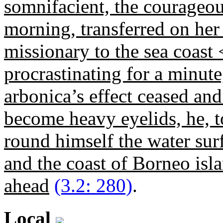
somnifacient, the courageou
morning, transferred on her
missionary to the sea coast <
procrastinating for a minute
arbonica
’s effect ceased an
become heavy eyelids, he, t
round himself the water sur
and the coast of Borneo isl
ahead
(3.2: 280)
.
Local