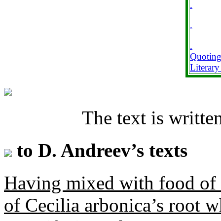
.
.
.
Quoting
Literar
The text is writt
to D. Andreev’s texts
Having mixed with food of 
of
Cecilia arbonica
’s root 