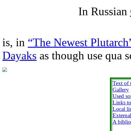
In Russian
is, in
“The Newest Plutarch
Dayaks
as though use qua s
Text of t
Gallery
Used so
Links to
Local li
External
A bibli