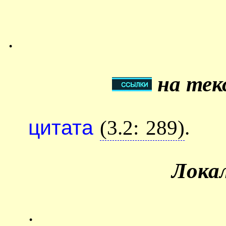
.
на тек
цитата
(3.2: 289)
.
Лока
.