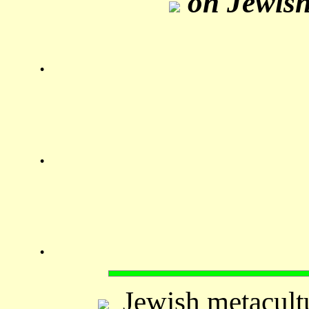
on Jewish
.
.
.
Jewish metacult