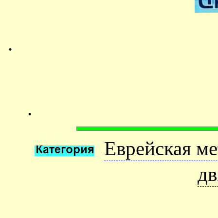
.
.
Еврейская ме
дв