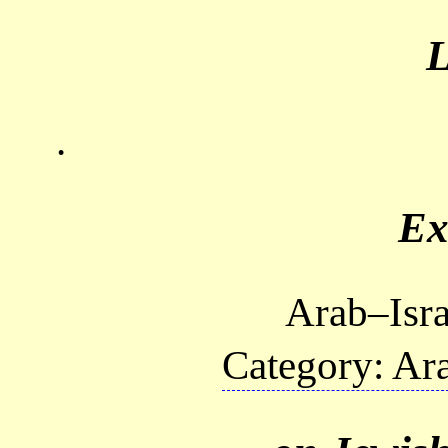
.
Ex
Arab–Isra
Category: Ara