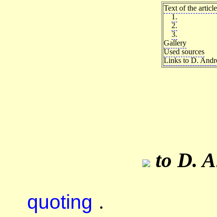
Text of the article
1.
2.
3.
Gallery
Used sources
Links to D. Andre
to D. A
quoting
.