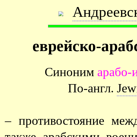
Андреевс
еврейско-араб
Синоним
арабо-
По-англ.
Jew
– противостояние меж
также арабскими воен