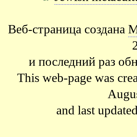
Веб-страница создана
М
и последний раз обн
This web-page was cre
Augus
and last update