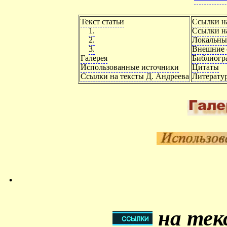
Текст статьи
Ссылки н
1.
Ссылки на
2.
Локальны
3.
Внешние 
Галерея
Библиогр
Использованные источники
Цитаты
Ссылки на тексты Д. Андреева
Литерату
.
на тек