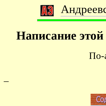
Андреевс
Написание этой
По-
–