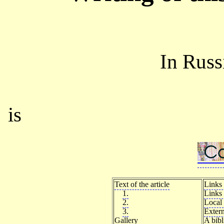
In Rus
is
Text of the article
Links 
1.
Links 
2.
Local 
3.
Extern
Gallery
A bib