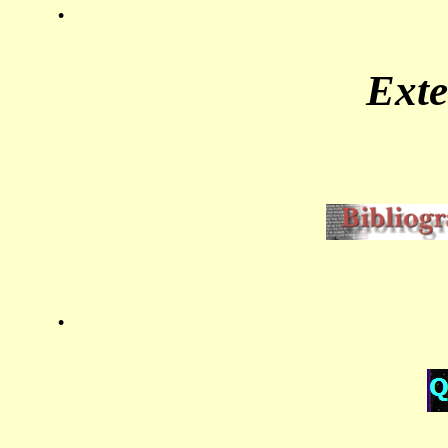
.
Ext
.