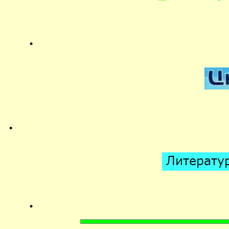
.
.
.