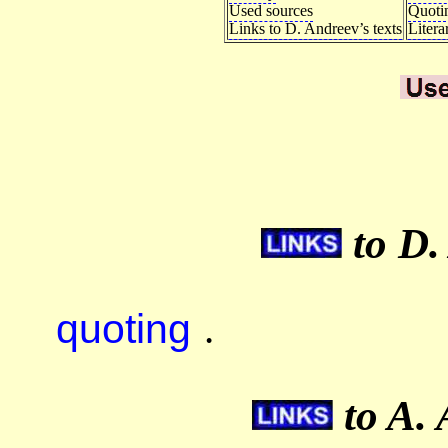
Used sources
Quoti
Links to D. Andreev’s texts
Litera
to D.
quoting
.
to A. 