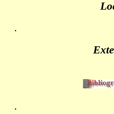
Lo
.
Ext
.