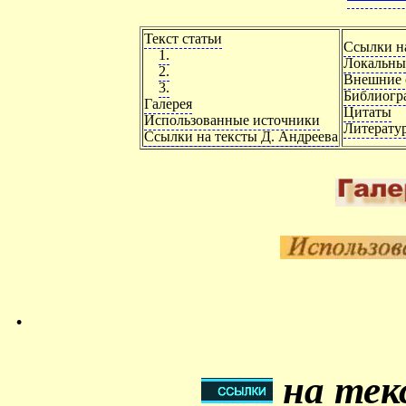
Текст статьи
Ссылки на
1.
Локальны
2.
Внешние 
3.
Библиогр
Галерея
Цитаты
Использованные источники
Литерату
Ссылки на тексты Д. Андреева
.
на тек