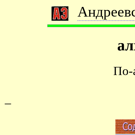
Андреевс
ал
По-
–