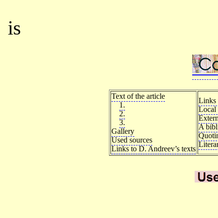
is
Text of the article
Links 
1.
Local 
2.
Extern
3.
A bib
Gallery
Quoti
Used sources
Litera
Links to D. Andreev’s texts