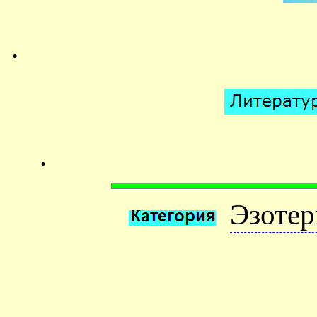
.
.
Эзотер