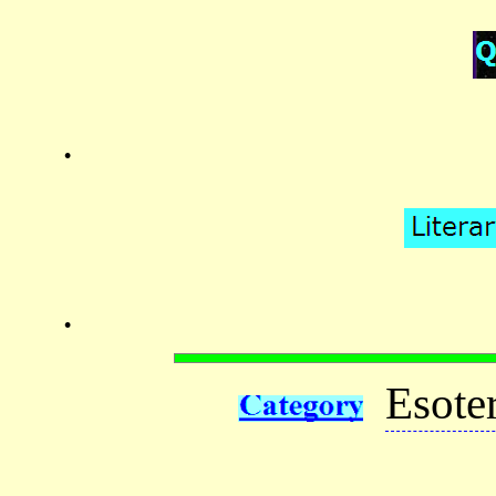
.
.
Esoter