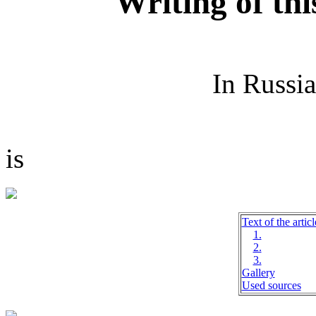
Writing of thi
In Russi
is
Text of the articl
1.
2.
3.
Gallery
Used sources