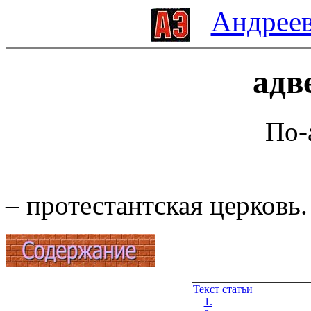
Андреев
адв
По-
– протестантская церковь.
Текст статьи
1.