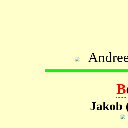
Andree
B
Jakob 