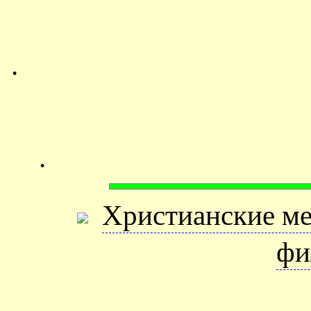
.
.
Христианские м
фи