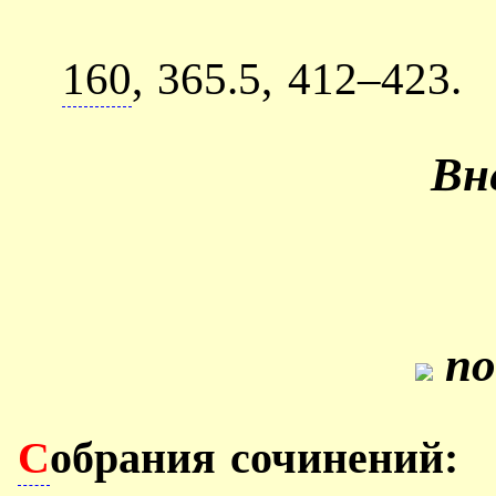
160
, 365.5, 412–423.
Вн
по
С
обрания сочинений: