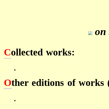
on 
C
ollected works:
.
O
ther editions of works 
.