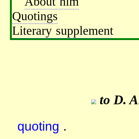
About him
Quotings
Literary supplement
to D. A
quoting
.