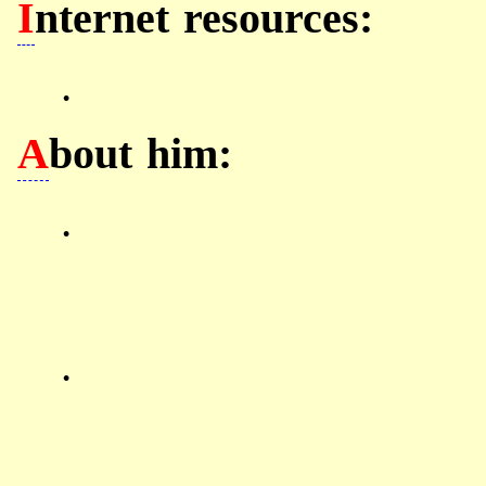
I
nternet resources:
.
A
bout him:
.
.