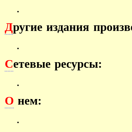
.
Д
ругие издания произв
.
С
етевые ресурсы:
.
О
нем:
.