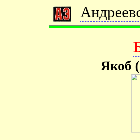
Андреевс
Якоб (