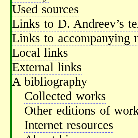
Used sources
Links to D. Andreev’s te
Links to accompanying ma
Local links
External links
A bibliography
Collected works
Other editions of wor
Internet resources