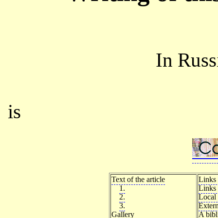
In Rus
is
Text of the article
Links 
1.
Links 
2.
Local 
3.
Extern
Gallery
A bib