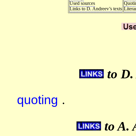
Used sources
Quoti
Links to D. Andreev’s texts
Litera
to D.
quoting
.
to A. 