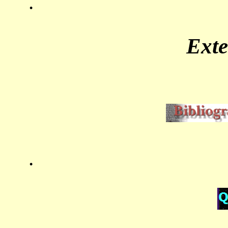
.
Ext
.