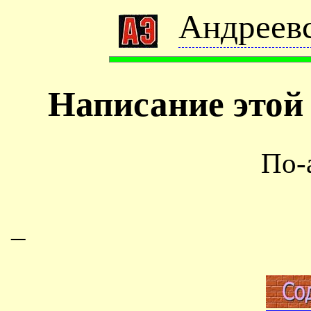
Андреевс
Написание этой
По-
–