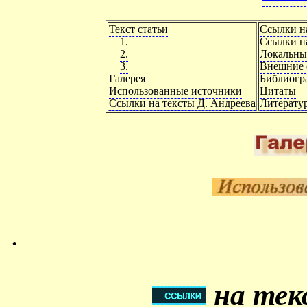
Текст статьи
Ссылки н
1.
Ссылки на
2.
Локальны
3.
Внешние 
Галерея
Библиогр
Использованные источники
Цитаты
Ссылки на тексты Д. Андреева
Литерату
.
на тек