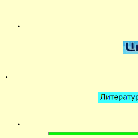
.
.
.