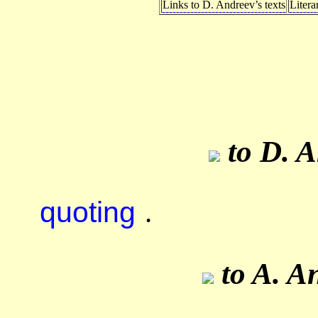
Links to D. Andreev’s texts
Litera
to D. A
quoting
.
to A. An