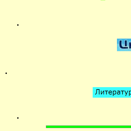
.
.
.