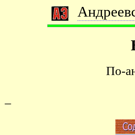
Андреевс
По-а
–