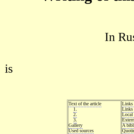
In Ru
is
Text of the article
Links 
1.
Links 
2.
Local 
3.
Extern
Gallery
A bib
Used sources
Quoti