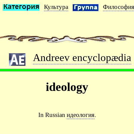
Культура
Философи
Andreev encyclopædia
ideology
In Russian
идеология
.