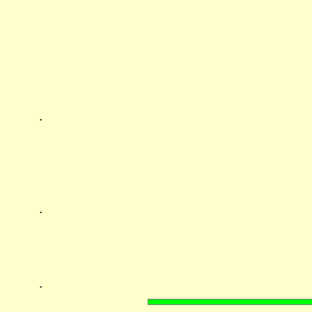
.
.
.