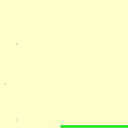
.
.
.