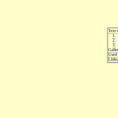
Text o
1.
2.
3.
Galle
Used 
Links