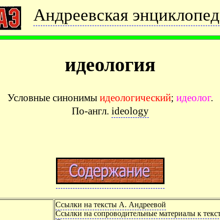
Андреевская энциклопед
идеология
Условные синонимы
идеологический
;
идеолог
.
По-англ.
ideology
Ссылки на тексты А. Андреевой
Ссылки на сопроводительные материалы к текс