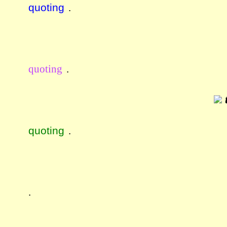
quoting
.
quoting
.
t
quoting
.
.