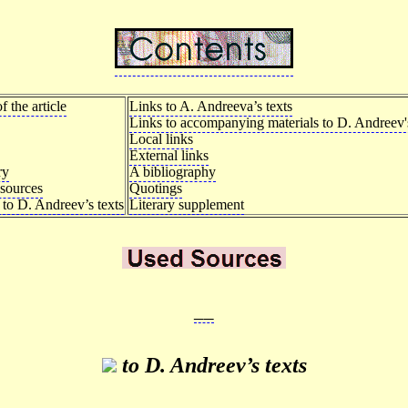
f the article
Links to A. Andreeva’s texts
Links to accompanying materials to D. Andreev's
Local links
External links
ry
A bibliography
sources
Quotings
 to D. Andreev’s texts
Literary supplement
__
to D. Andreev’s texts