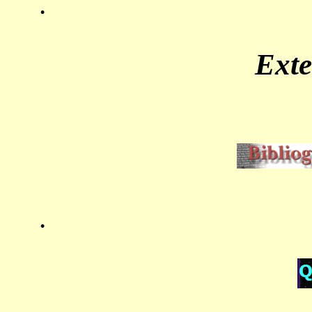
.
Ext
.