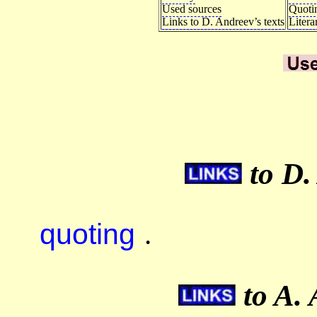
Used sources
Quoti
Links to D. Andreev’s texts
Litera
to D.
quoting
.
to A. 