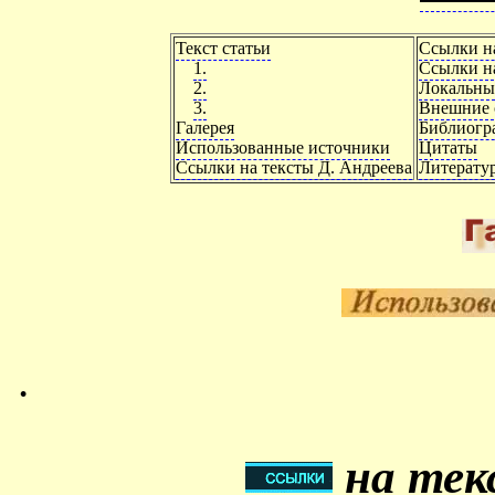
Текст статьи
Ссылки н
1.
Ссылки на
2.
Локальны
3.
Внешние 
Галерея
Библиогр
Использованные источники
Цитаты
Ссылки на тексты Д. Андреева
Литерату
.
на тек