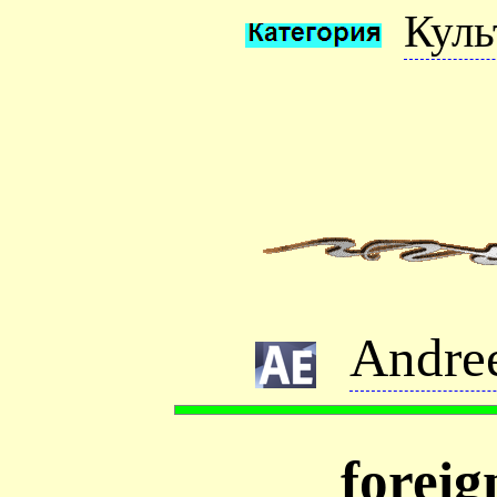
Куль
Andre
foreig