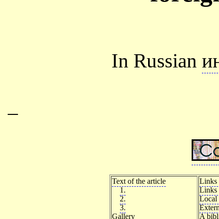
In Russian
и
–
Text of the article
Links 
1.
Links 
2.
Local 
3.
Extern
Gallery
A bib