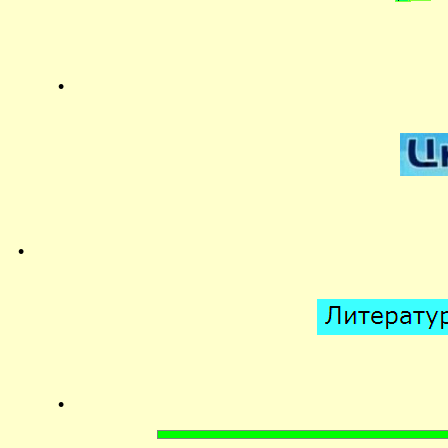
.
.
.