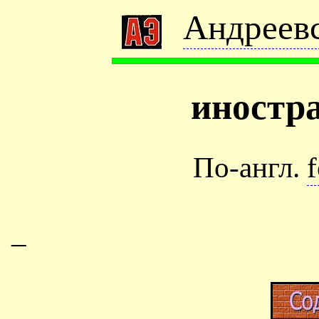
Андреевс
иностр
По-англ.
f
–