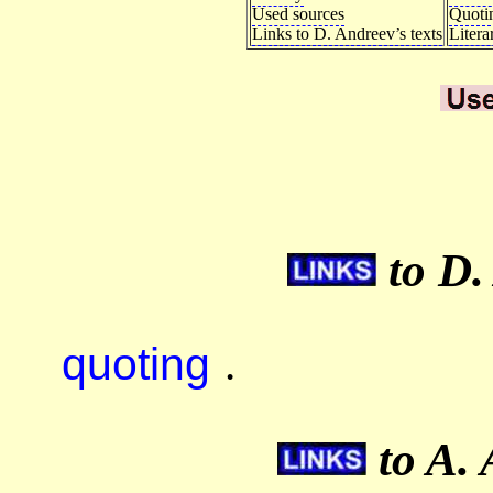
Used sources
Quoti
Links to D. Andreev’s texts
Litera
to D.
quoting
.
to A. 