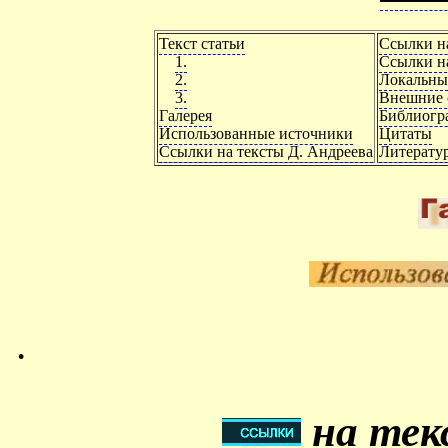
Текст статьи
Ссылки н
1.
Ссылки на
2.
Локальны
3.
Внешние 
Галерея
Библиогр
Использованные источники
Цитаты
Ссылки на тексты Д. Андреева
Литерату
.
на тек