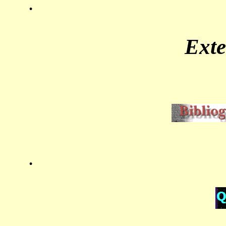
.
Ext
.