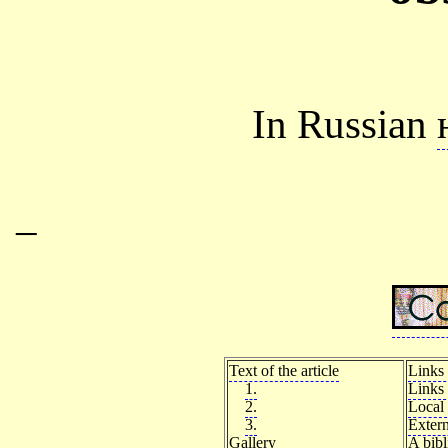
In Russian
–
Text of the article
Links 
1.
Links 
2.
Local 
3.
Extern
Gallery
A bib