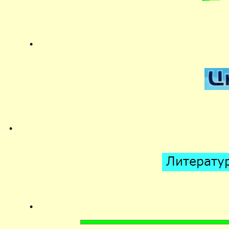
.
.
.