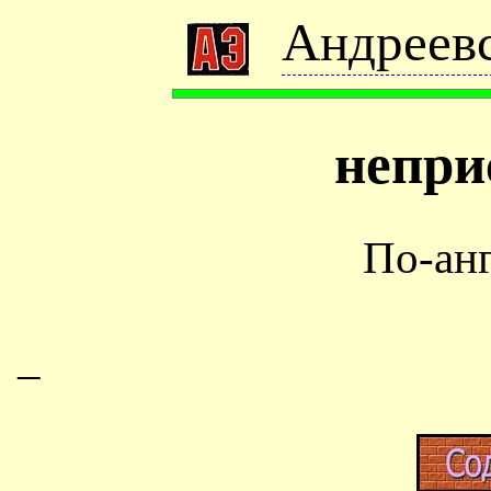
Андреевс
непри
По-ан
–