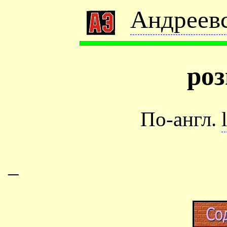
Андреевс
ро
По-англ.
–