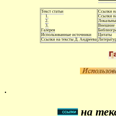
Текст статьи
Ссылки н
1.
Ссылки на
2.
Локальны
3.
Внешние 
Галерея
Библиогр
Использованные источники
Цитаты
Ссылки на тексты Д. Андреева
Литерату
.
на тек