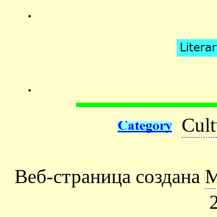
.
.
Cult
Веб-страница создана
М