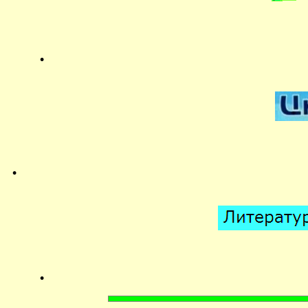
.
.
.