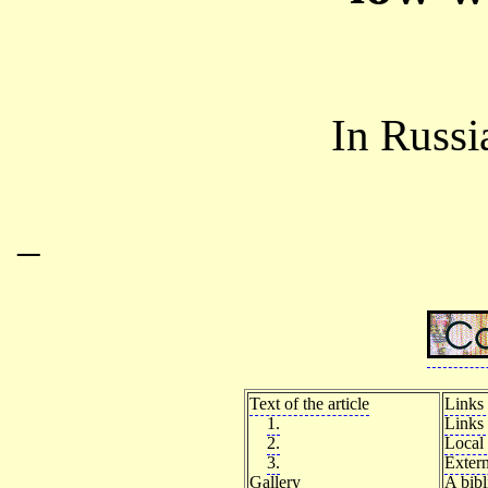
In Russ
–
Text of the article
Links 
1.
Links 
2.
Local 
3.
Extern
Gallery
A bib