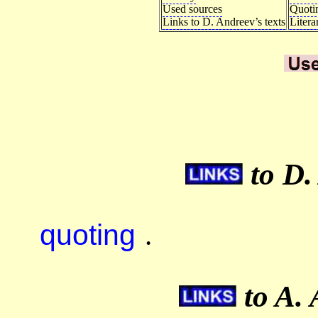
Used sources
Quoti
Links to D. Andreev’s texts
Litera
to D.
quoting
.
to A. 