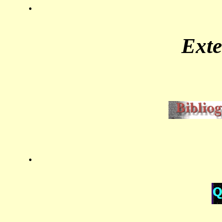
.
Ext
.