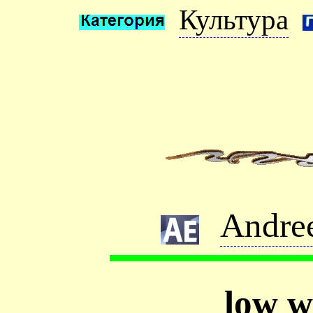
Культура
Andre
low w