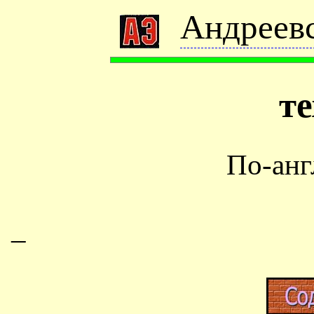
Андреевс
т
По-анг
–