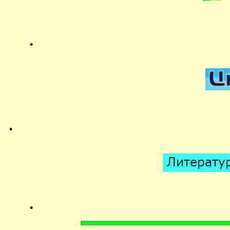
.
.
.