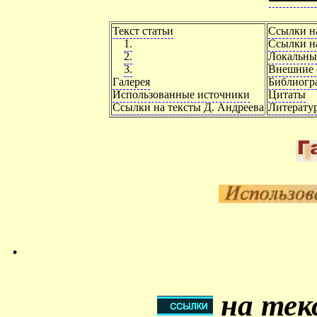
Текст статьи
Ссылки н
1.
Ссылки на
2.
Локальны
3.
Внешние 
Галерея
Библиогр
Использованные источники
Цитаты
Ссылки на тексты Д. Андреева
Литерату
.
на тек