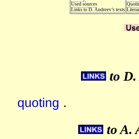
Used sources
Quoti
Links to D. Andreev’s texts
Litera
to D.
quoting
.
to A. 