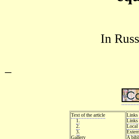
In Rus
–
Text of the article
Links 
1.
Links 
2.
Local 
3.
Extern
Gallery
A bib