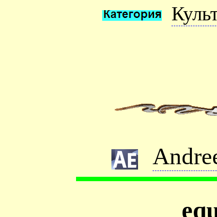
Куль
Andre
eq