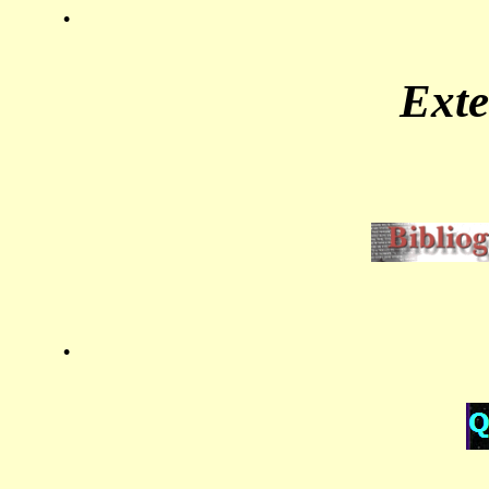
.
Ext
.