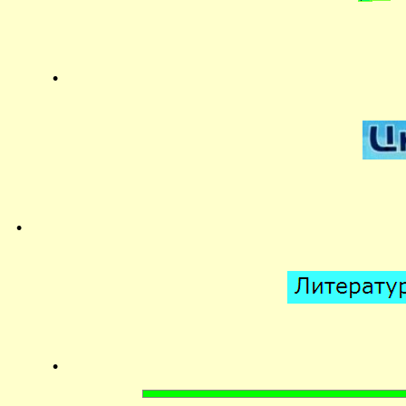
.
.
.