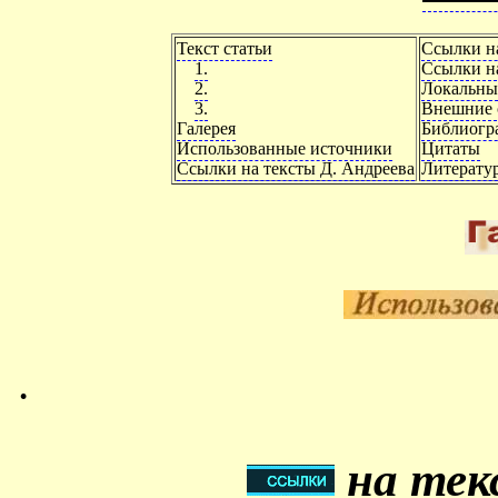
Текст статьи
Ссылки н
1.
Ссылки на
2.
Локальны
3.
Внешние 
Галерея
Библиогр
Использованные источники
Цитаты
Ссылки на тексты Д. Андреева
Литерату
.
на тек