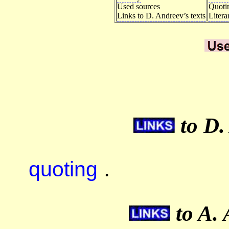
Used sources
Quoti
Links to D. Andreev’s texts
Litera
to D.
quoting
.
to A. 