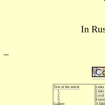
In Ru
–
Text of the article
Links 
1.
Links 
2.
Local 
3.
Extern
Gallery
A bib