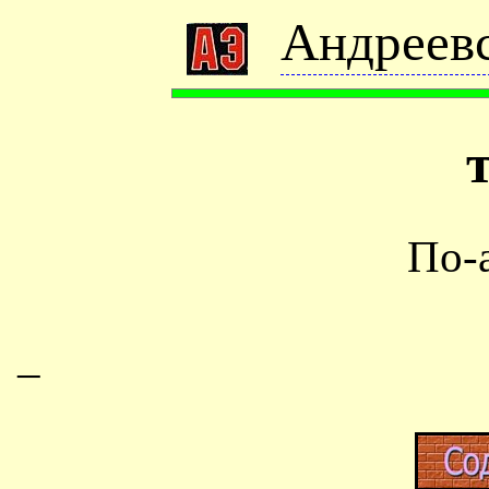
Андреевс
По-
–