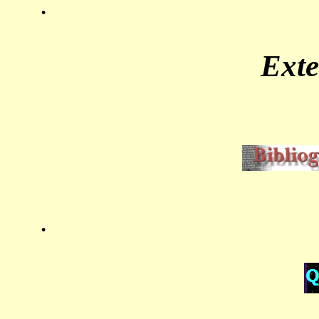
.
Ext
.