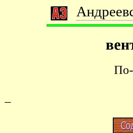
Андреевс
вен
По-
–