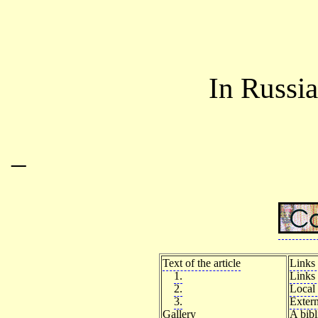
In Russi
–
Text of the article
Links 
1.
Links 
2.
Local 
3.
Extern
Gallery
A bib