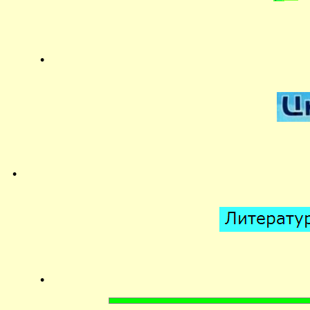
.
.
.