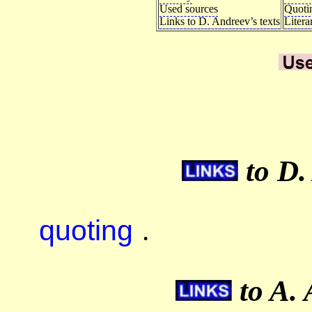
Used sources
Quoti
Links to D. Andreev’s texts
Litera
to D.
quoting
.
to A. 