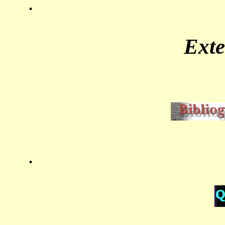
.
Ext
.