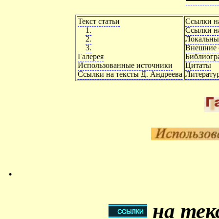
Текст статьи
Ссылки н
1.
Ссылки на
2.
Локальны
3.
Внешние 
Галерея
Библиогр
Использованные источники
Цитаты
Ссылки на тексты Д. Андреева
Литерату
.
на тек