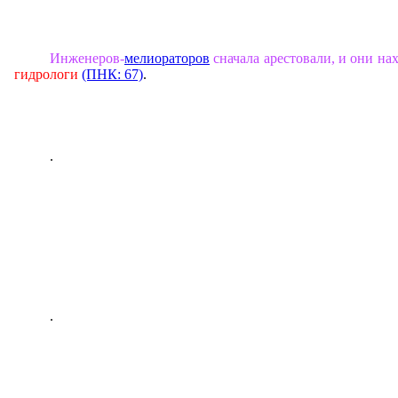
Инженеров-
мелиораторов
сначала арестовали, и они на
гидрологи
(ПНК: 67)
.
.
.
.