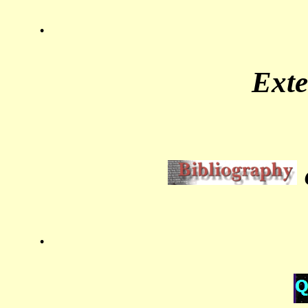
.
Ext
.