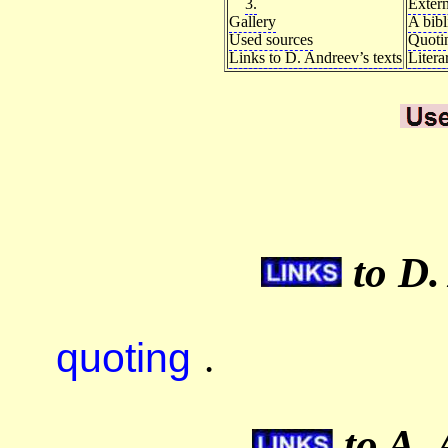
3.
Extern
Gallery
A bib
Used sources
Quoti
Links to D. Andreev’s texts
Litera
to D.
quoting
.
to A. 