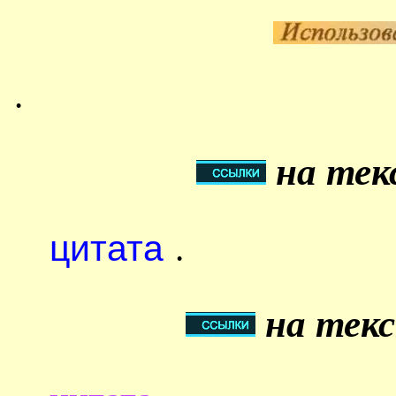
.
на тек
цитата
.
на текс