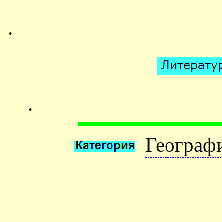
.
.
Географ