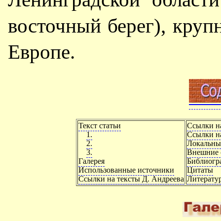
восточный берег), круп
Европе.
Текст статьи
Ссылки н
1.
Ссылки на
2.
Локальны
3.
Внешние 
Галерея
Библиогр
Использованные источники
Цитаты
Ссылки на тексты Д. Андреева
Литерату