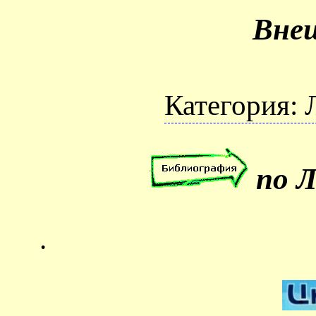
Вне
Категория: 
по Л
.