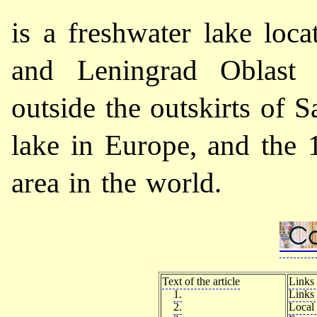
is a freshwater lake loca
and Leningrad Oblast 
outside the outskirts of Sa
lake in Europe, and the 1
area in the world.
Text of the article
Links 
1.
Links 
2.
Local 