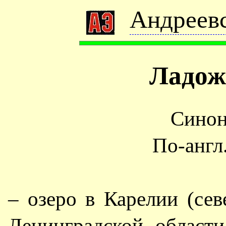
Андреевс
Ладож
Сино
По-англ
– озеро в Карелии (се
Ленинградской област