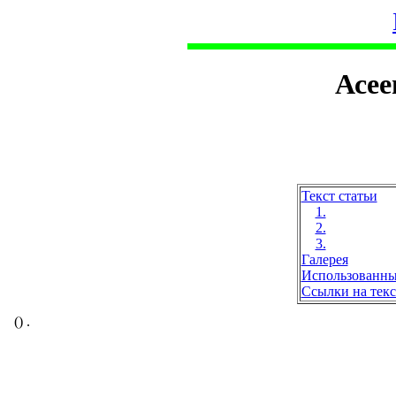
Асее
Текст статьи
1.
2.
3.
Галерея
Использованны
Ссылки на текс
(
)
.