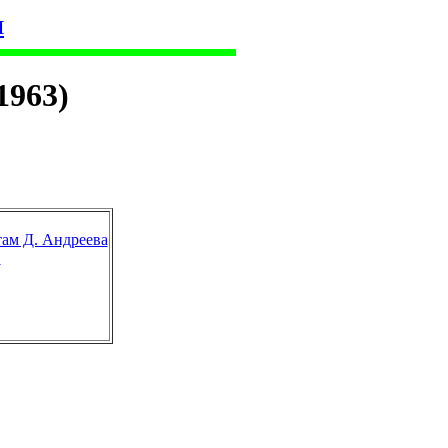
я
1963)
там Д. Андреева
»