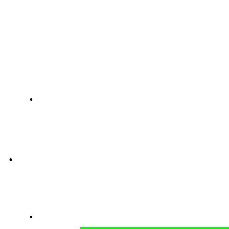
.
.
.