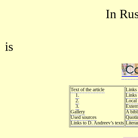
In Ru
is
Text of the article
Links 
1.
Links 
2.
Local 
3.
Extern
Gallery
A bib
Used sources
Quoti
Links to D. Andreev’s texts
Litera