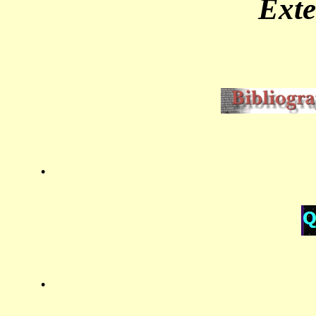
Ext
.
.