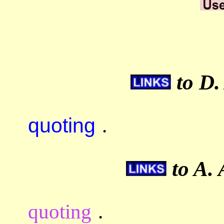
to D.
quoting
.
to A. 
quoting
.