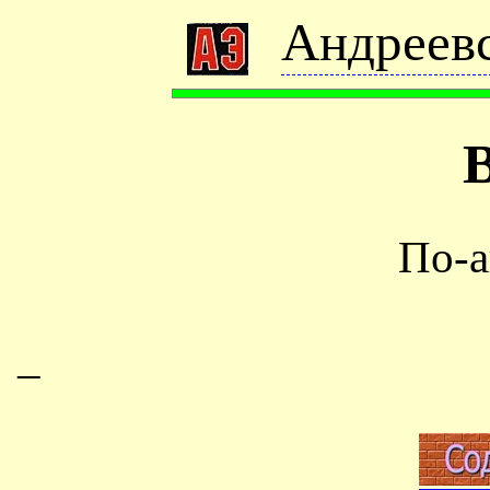
Андреевс
По-а
–