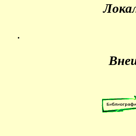
Лока
.
Вне
.