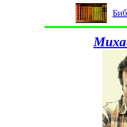
Биб
Миха