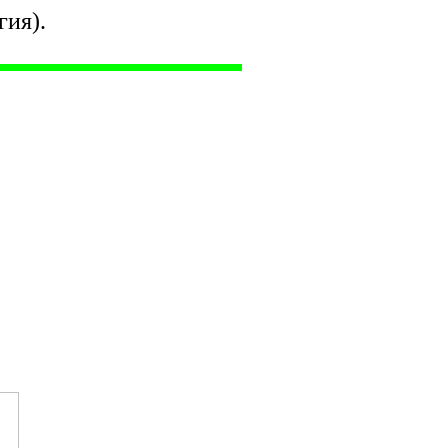
гия).