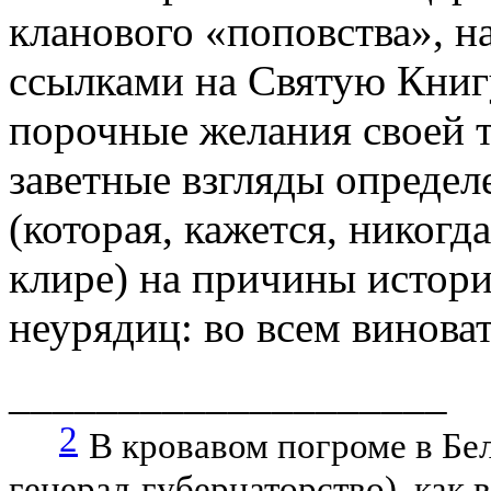
кланового «поповства», н
ссылками на Святую Кни
порочные желания своей 
заветные взгляды опреде
(которая, кажется, никогд
клире) на причины истори
неурядиц: во всем винова
____________________
2
В кровавом погроме в Бел
генерал-губернаторство), как 