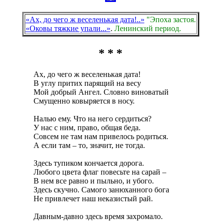
«Ах, до чего ж веселенькая дата!..»
"Эпоха застоя.
«Оковы тяжкие упали...»
.
Ленинский период.
* * *
Ах, до чего ж веселенькая дата!
В углу притих парящий на весу
Мой добрый Ангел. Словно виноватый
Смущенно ковыряется в носу.
Налью ему. Что на него сердиться?
У нас с ним, право, общая беда.
Совсем не там нам привелось родиться.
А если там – то, значит, не тогда.
Здесь тупиком кончается дорога.
Любого цвета флаг повесьте на сарай –
В нем все равно и пыльно, и убого.
Здесь скучно. Самого занюханного бога
Не привлечет наш неказистый рай.
Давным-давно здесь время захромало.