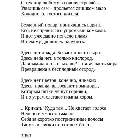
С тех пор любому в голову стреляй –
Увидишь сам – прольется слишком мало
Холодного, густого киселя.
Бездарный повар, принявшись варить
Его, не справился с упрямыми комками.
И вот уже давно погасло пламя.
И некому дровишек нарубить.
Здесь нет дождя. Бывает просто сыро.
Здесь неба нет, а только кислород.
Давным-давно – слыхали? – пятая часть мира
Превращена в бесплодный огород.
Здесь нет цветов, конечно, никаких.
Здесь, правда, вызревают помидоры,
Которым пятки чешут сорняки,
И по утрам слагают гимны хором.
...Кричать! Куда там... Не хватает голоса.
Нелепо и ужасно тяжело
Себя за коротко постриженные волосы
Тянуть из вязких и гнилых болот.
1980