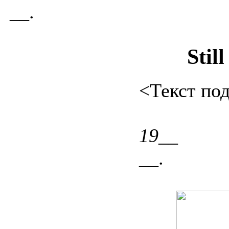
__.
Stil
<Текст под
19__
__.