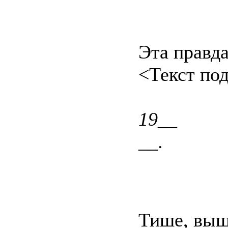
Эта правда
<Текст под
19__
__.
Тише, выш