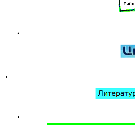
.
.
.