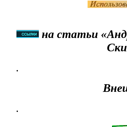
на статьи «Андр
Ски
.
Вне
.