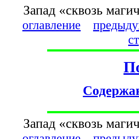
Запад «сквозь маги
оглавление
предыду
с
П
Cодержа
Запад «сквозь маги
оглавление
предыду