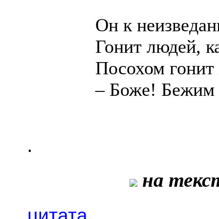
Он к неизведа
Гонит людей, ка
Посохом гонит 
– Боже! Бежим 
.
на текст
цитата
.