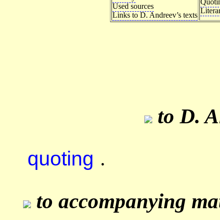
Quoti
Used sources
Litera
Links to D. Andreev’s texts
to D. A
quoting
.
to accompanying mate