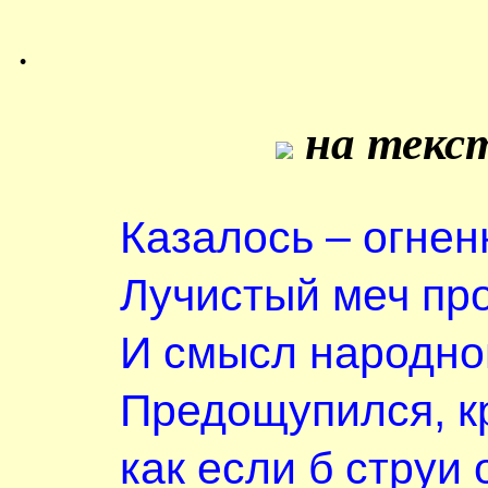
.
на текст
Казалось – огне
Лучистый меч про
И смысл народно
Предощупился, кр
как если б струи