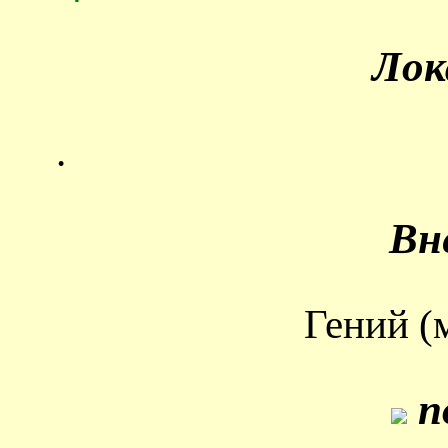
Лок
.
Вн
Гений (
п