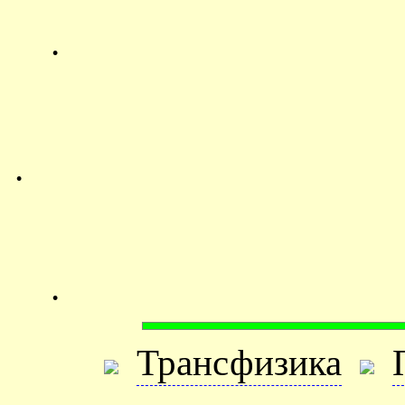
.
.
.
Трансфизика