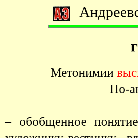
Андреевс
Метонимии
выс
По-а
– обобщенное понятие
художнику-вестнику, в