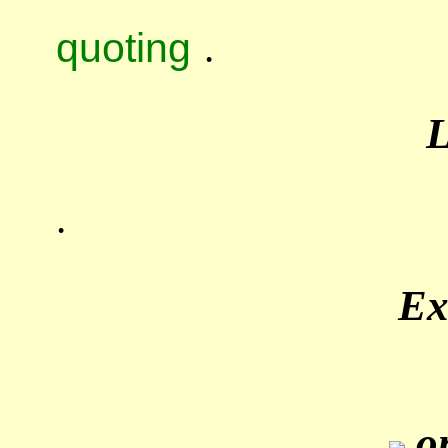
quoting
.
.
Ex
on