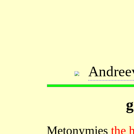
Andree
g
Metonymies
the 