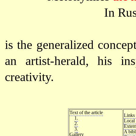
In Ru
is the generalized concept
an artist-herald, his in
creativity.
Text of the article
Links 
1.
Local 
2.
Extern
3.
A bib
Gallery