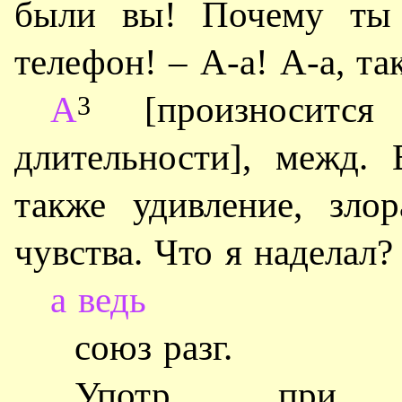
были вы! Почему ты 
телефон! – А-а! А-а, та
А
[произносится
3
длительности], межд. 
также удивление, зло
чувства. Что я наделал?
а ведь
союз разг.
Употр. при п