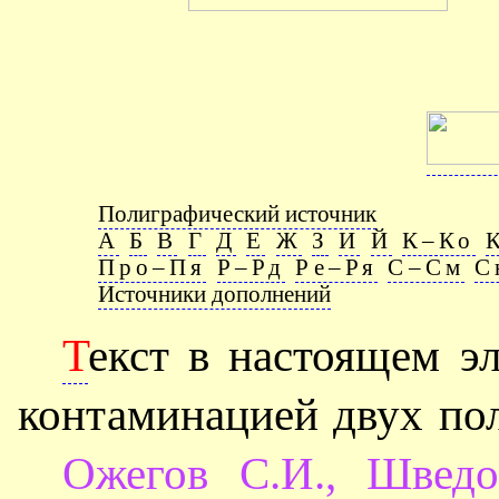
Полиграфический источник
А
Б
В
Г
Д
Е
Ж
З
И
Й
К–Ко
Про–Пя
Р–Рд
Ре–Ря
С–См
С
Источники дополнений
Т
екст в настоящем э
контаминацией двух по
Ожегов С.И., Швед