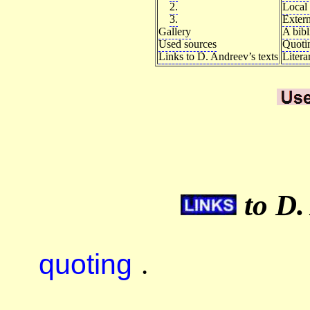
2.
Local 
3.
Extern
Gallery
A bib
Used sources
Quoti
Links to D. Andreev’s texts
Litera
to D.
quoting
.