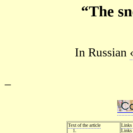
“The s
In Russian
–
Text of the article
Links 
1.
Links 