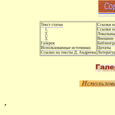
Текст статьи
Ссылки н
1.
Ссылки на
2.
Локальны
3.
Внешние 
Галерея
Библиогр
Использованные источники
Цитаты
Ссылки на тексты Д. Андреева
Литерату
.