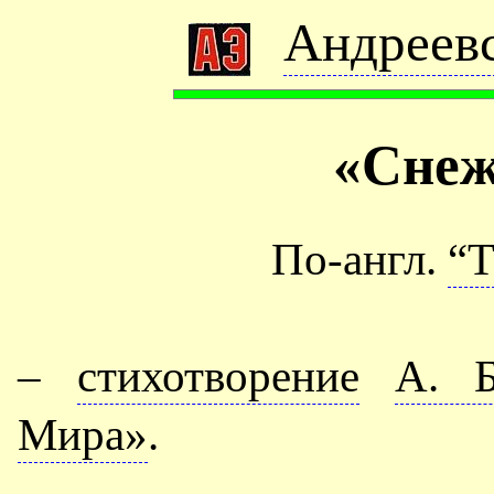
Андреевс
«Снеж
По-англ.
“T
–
стихотворение
А. Б
Мира»
.