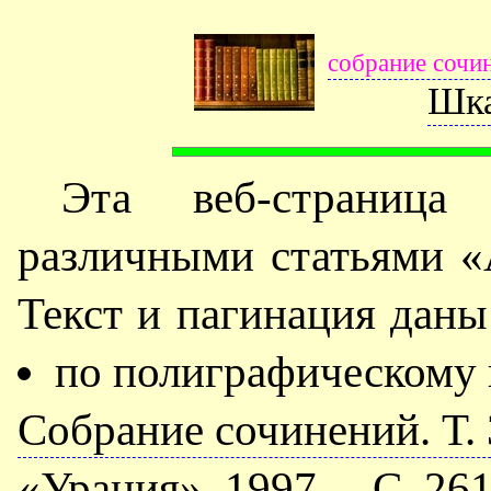
собрание сочи
Шка
Эта веб-страница
различными статьями «
Текст и пагинация даны
по полиграфическому
Собрание сочинений. Т. 3
«Урания», 1997. – С. 261