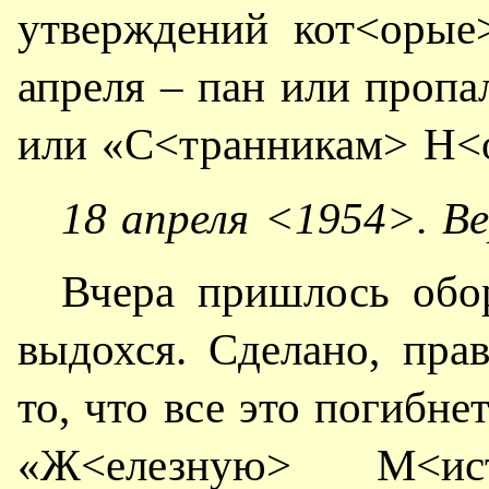
утверждений кот<орые
апреля – пан или пропа
или «С<транникам> Н<
18 апреля <1954>. Ве
Вчера пришлось обор
выдохся. Сделано, пра
то, что все это погибне
«Ж<елезную> М<ис