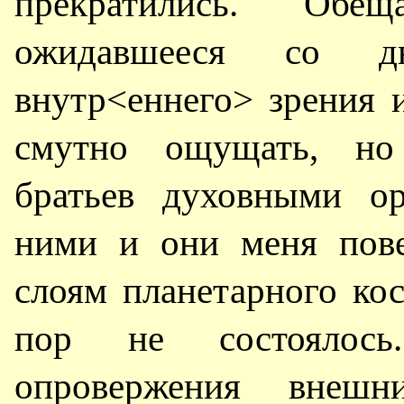
прекратились. Обе
ожидавшееся со 
внутр<еннего> зрения и
смутно ощущать, 
братьев духовными ор
ними и они меня пове
слоям планетарного ко
пор не состоялос
опровержения внешн