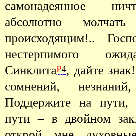
самонадеянное ничт
абсолютно молча
происходящим!.. Госп
нестерпимого ожи
Синклита
, дайте знак
Р
4
сомнений, незнани
Поддержите на пути, 
пути – в двойном зак
открой мне духовны