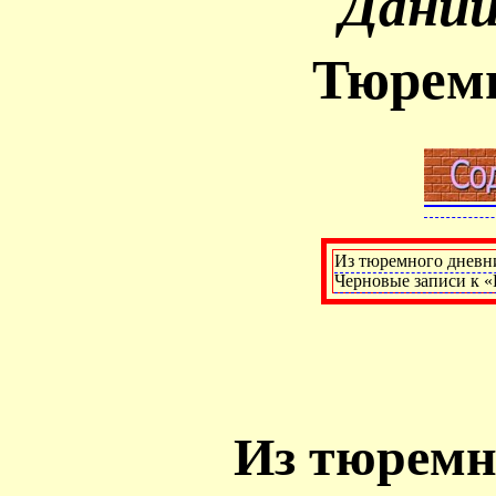
Дании
Тюрем
Из тюремного дневни
Черновые записи к «
Из тюремн