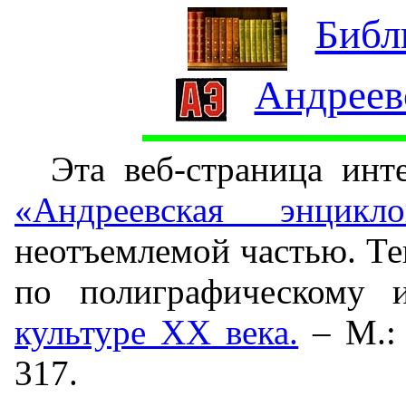
Библ
Андреев
Эта веб-страница инт
«Андреевская энцикло
неотъемлемой частью. Те
по полиграфическому 
культуре ХХ века.
– М.: 
317.